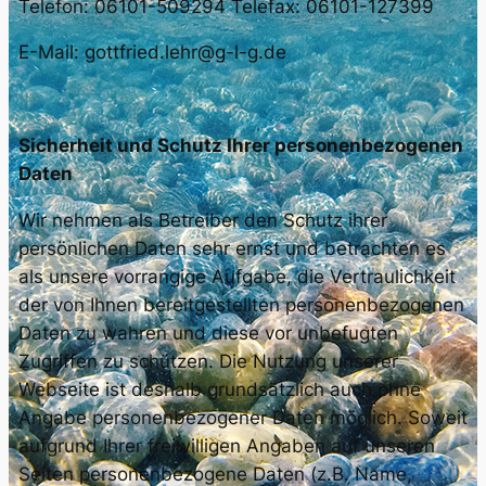
Telefon: 06101-509294 Telefax: 06101-127399
E-Mail: gottfried.lehr@g-l-g.de
Sicherheit und Schutz Ihrer personenbezogenen
Daten
Wir nehmen als Betreiber den Schutz ihrer
persönlichen Daten sehr ernst und betrachten es
als unsere vorrangige Aufgabe, die Vertraulichkeit
der von Ihnen bereitgestellten personenbezogenen
Daten zu wahren und diese vor unbefugten
Zugriffen zu schützen. Die Nutzung unserer
Webseite ist deshalb grundsätzlich auch ohne
Angabe personenbezogener Daten möglich. Soweit
aufgrund Ihrer freiwilligen Angaben auf unseren
Seiten personenbezogene Daten (z.B. Name,