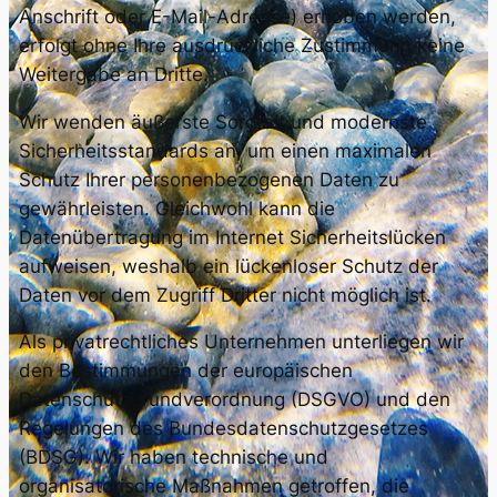
Anschrift oder E-Mail-Adresse) erhoben werden,
erfolgt ohne Ihre ausdrückliche Zustimmung keine
Weitergabe an Dritte.
Wir wenden äußerste Sorgfalt und modernste
Sicherheitsstandards an, um einen maximalen
Schutz Ihrer personenbezogenen Daten zu
gewährleisten. Gleichwohl kann die
Datenübertragung im Internet Sicherheitslücken
aufweisen, weshalb ein lückenloser Schutz der
Daten vor dem Zugriff Dritter nicht möglich ist.
Als privatrechtliches Unternehmen unterliegen wir
den Bestimmungen der europäischen
Datenschutzgrundverordnung (DSGVO) und den
Regelungen des Bundesdatenschutzgesetzes
(BDSG). Wir haben technische und
organisatorische Maßnahmen getroffen, die