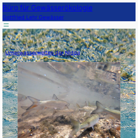
Direkt
Büro für Gewässerökologie
zum
Gottfried Lehr Gewässer
Inhalt
wechseln
Unterwasserwelten der Nidda